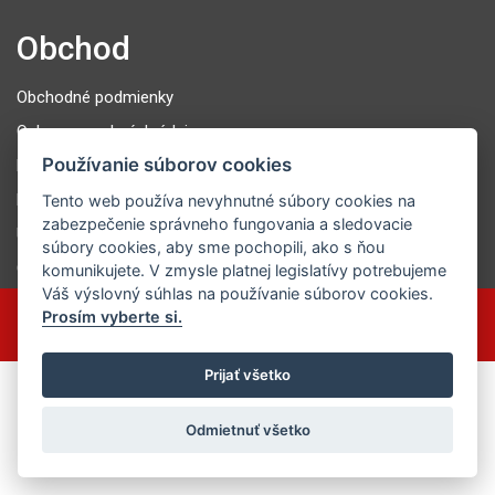
Obchod
Obchodné podmienky
Ochrana osobných údajov
Používanie súborov cookies
Prevádzkovateľ
Dozorný orgán obchodu
Tento web používa nevyhnutné súbory cookies na
zabezpečenie správneho fungovania a sledovacie
Uplatnenie reklamácie
súbory cookies, aby sme pochopili, ako s ňou
GDPR
komunikujete. V zmysle platnej legislatívy potrebujeme
Váš výslovný súhlas na používanie súborov cookies.
Prosím vyberte si.
Všetky práva vyhradené pre FIELD TECHNOLOGY s.r.o. Vytvorila Digitálna
agentúra
Webiano
. © 2026.
Prijať všetko
Odmietnuť všetko