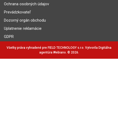
Ochrana osobných údajov
Prevádzkovateľ
Dozorný orgán obchodu
Uplatnenie reklamácie
GDPR
Všetky práva vyhradené pre FIELD TECHNOLOGY s.r.o. Vytvorila Digitálna
agentúra
Webiano
. © 2026.