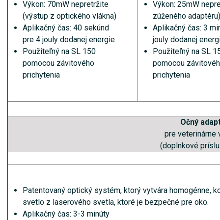
Výkon: 70mW nepretržite
Výkon: 25mW nepret
(výstup z optického vlákna)
zúženého adaptéru
Aplikačný čas: 40 sekúnd
Aplikačný čas: 3 mi
pre 4 jouly dodanej energie
jouly dodanej energ
Použiteľný na SL 150
Použiteľný na SL 1
pomocou závitového
pomocou závitové
prichytenia
prichytenia
Očný adap
pre veterinárne 
(doplnkové prísl
Patentovaný optický systém, ktorý vytvára homogénne, k
svetlo z laserového svetla, ktoré je bezpečné pre oko.
Aplikačný čas: 3-3 minúty